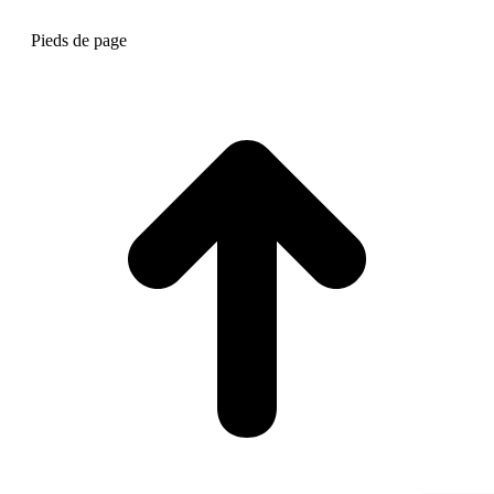
Pieds de page
A
e
h