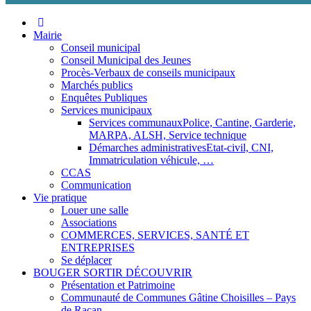
Aller
au
Mairie
contenu
Conseil municipal
Conseil Municipal des Jeunes
Procès-Verbaux de conseils municipaux
Marchés publics
Enquêtes Publiques
Services municipaux
Services communaux
Police, Cantine, Garderie,
MARPA, ALSH, Service technique
Démarches administratives
Etat-civil, CNI,
Immatriculation véhicule, …
CCAS
Communication
Vie pratique
Louer une salle
Associations
COMMERCES, SERVICES, SANTÉ ET
ENTREPRISES
Se déplacer
BOUGER SORTIR DÉCOUVRIR
Présentation et Patrimoine
Communauté de Communes Gâtine Choisilles – Pays
de Racan