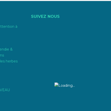
SUIVEZ NOUS
attention à
endie &
ons
les herbes
IVEAU