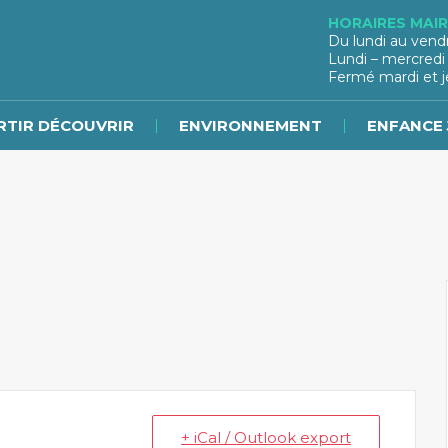
HORAIRES MAIR
Du lundi au vend
Lundi – mercredi
Fermé mardi et j
RTIR DÉCOUVRIR
ENVIRONNEMENT
ENFANCE 
+ iCal / Outlook export