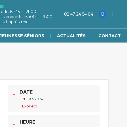
IE
redi : 8h45 – 12h00
02 47 24 54 84
 – vendredi : 15h00 – 17h00
eudi après-midi
JEUNESSE SÉNIORS
ACTUALITÉS
CONTACT
DATE
28 Jan 2024
Expired!
HEURE