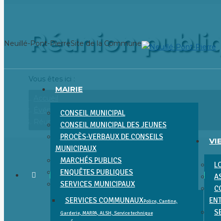
Aller
au
Réunion publiq
contenu
Neuillé-Pont-Pierre
Site de la Commune
Vous êtes ici :
MAIRIE
Accueil
Événement
CONSEIL MUNICIPAL
Réunion publique : Violences sexuelles,…
CONSEIL MUNICIPAL DES JEUNES
PROCÈS-VERBAUX DE CONSEILS
VI
MUNICIPAUX
MARCHÉS PUBLICS
L
ENQUÊTES PUBLIQUES
A
SERVICES MUNICIPAUX
C
SERVICES COMMUNAUX
EN
Police, Cantine,
S
Garderie, MARPA, ALSH, Service technique