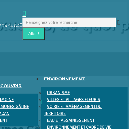
Recherche
uelles, de quoi p
:
La
7 24 54 84
page
Facebook
s'ouvre
dans
une
nouvelle
fenêtre
ENVIRONNEMENT
ÉCOUVRIR
URBANISME
RIMOINE
VILLES ET VILLAGES FLEURIS
MUNES GÂTINE
VOIRIE ET AMÉNAGEMENT DU
RACAN
TERRITOIRE
DATE
MENT
EAU ET ASSAINISSEMENT
ENVIRONNEMENT ET CADRE DE VIE
03 Oct 2023