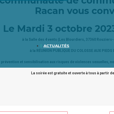
 communauté de commu
Racan vous conv
Le Mardi 3 octobre 202
à la Salle des 4 vents (Les Blourdiers, 37360 Rouziers
ACTUALITÉS
à la RÉUNION PUBLIQUE DU COLOSSE AUX PIEDS 
 prévention et sensibilisation aux risques de violences sexuelles, 
La soirée est gratuite et ouverte à tous à partir d