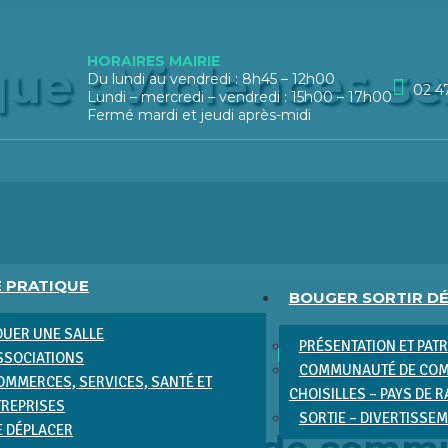
HORAIRES MAIRIE
ue : Violences sex
Du lundi au vendredi : 8h45 – 12h00
02 4
Lundi – mercredi – vendredi : 15h00 – 17h00
Fermé mardi et jeudi après-midi
E PRATIQUE
BOUGER SORTIR D
OUER UNE SALLE
PRÉSENTATION ET PAT
SSOCIATIONS
COMMUNAUTÉ DE COM
OMMERCES, SERVICES, SANTÉ ET
CHOISILLES – PAYS DE 
TREPRISES
SORTIE – DIVERTISSE
E DÉPLACER