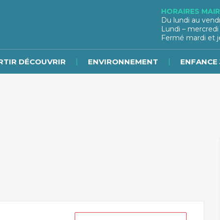
HORAIRES MAIR
Du lundi au vend
Lundi – mercredi
Fermé mardi et j
RTIR DÉCOUVRIR
ENVIRONNEMENT
ENFANCE 