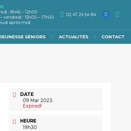
IE
redi : 8h45 – 12h00
02 47 24 54 84
 – vendredi : 15h00 – 17h00
eudi après-midi
JEUNESSE SÉNIORS
ACTUALITÉS
CONTACT
DATE
09 Mar 2023
Expired!
HEURE
19h30