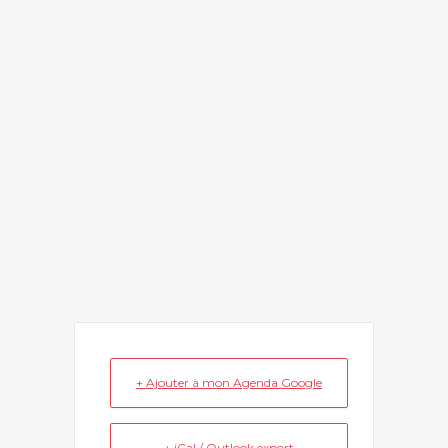
+ Ajouter à mon Agenda Google
+ iCal / Outlook export