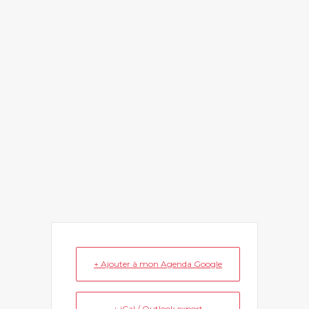
+ Ajouter à mon Agenda Google
+ iCal / Outlook export