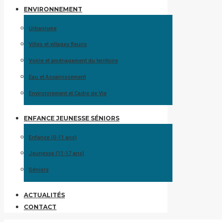
ENVIRONNEMENT
Urbanisme
Villes et villages fleuris
Voirie et aménagement du territoire
Eau et Assainissement
Environnement et Cadre de Vie
ENFANCE JEUNESSE SÉNIORS
Enfance (0-11 ans)
Jeunesse (11-17 ans)
Séniors
ACTUALITÉS
CONTACT