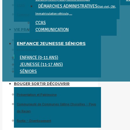
CCAS
DÉMARCHES ADMINISTRATIVES
Etat-civil, CNI,
Immatriculation véhicule, …
Communication
CCAS
COMMUNICATION
VIE PRATIQUE
Louer une salle
ENFANCE JEUNESSE SÉNIORS
Associations
ENFANCE (0-11 ANS)
COMMERCES, SERVICES, SANTÉ ET ENTREPRISES
JEUNESSE (11-17 ANS)
Se déplacer
SÉNIORS
BOUGER SORTIR DÉCOUVRIR
Présentation et Patrimoine
Communauté de Communes Gâtine Choisilles – Pays
de Racan
Sortie – Divertissement