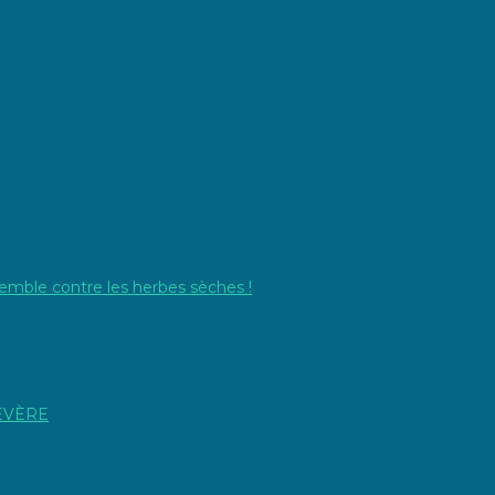
emble contre les herbes sèches !
SÉVÈRE