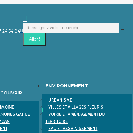
Recherche
:
La
7 24 54 84
page
Facebook
s'ouvre
dans
une
nouvelle
fenêtre
ENVIRONNEMENT
ÉCOUVRIR
URBANISME
RIMOINE
VILLES ET VILLAGES FLEURIS
MUNES GÂTINE
VOIRIE ET AMÉNAGEMENT DU
RACAN
TERRITOIRE
MENT
EAU ET ASSAINISSEMENT