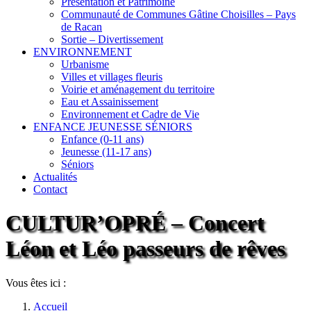
Présentation et Patrimoine
Communauté de Communes Gâtine Choisilles – Pays
de Racan
Sortie – Divertissement
ENVIRONNEMENT
Urbanisme
Villes et villages fleuris
Voirie et aménagement du territoire
Eau et Assainissement
Environnement et Cadre de Vie
ENFANCE JEUNESSE SÉNIORS
Enfance (0-11 ans)
Jeunesse (11-17 ans)
Séniors
Actualités
Contact
CULTUR’OPRÉ – Concert
Léon et Léo passeurs de rêves
Vous êtes ici :
Accueil