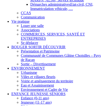
MARPA, ALSH, Service technique
Démarches administratives
Etat-civil, CNI,
Immatriculation véhicule, …
CCAS
Communication
Vie pratique
Louer une salle
Associations
COMMERCES, SERVICES, SANTÉ ET
ENTREPRISES
Se déplacer
BOUGER SORTIR DÉCOUVRIR
Présentation et Patrimoine
Communauté de Communes Gâtine Choisilles – Pays
de Racan
Sortie – Divertissement
ENVIRONNEMENT
Urbanisme
Villes et villages fleuris
Voirie et aménagement du territoire
Eau et Assainissement
Environnement et Cadre de Vie
ENFANCE JEUNESSE SÉNIORS
Enfance (0-11 ans)
Jeunesse (11-17 ans)