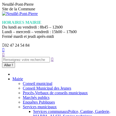
Aller
Neuillé-Pont-Pierre
au
Site de la Commune
contenu
HORAIRES MAIRIE
Du lundi au vendredi : 8h45 – 12h00
Lundi – mercredi – vendredi : 15h00 – 17h00
Fermé mardi et jeudi après-midi
02 47 24 54 84
La
Recherche
page
:
Facebook
s'ouvre
dans
une
nouvelle
Mairie
fenêtre
Conseil municipal
Conseil Municipal des Jeunes
Procès-Verbaux de conseils municipaux
Marchés publics
Enquêtes Publiques
Services municipaux
Services communaux
Police, Cantine, Garderie,