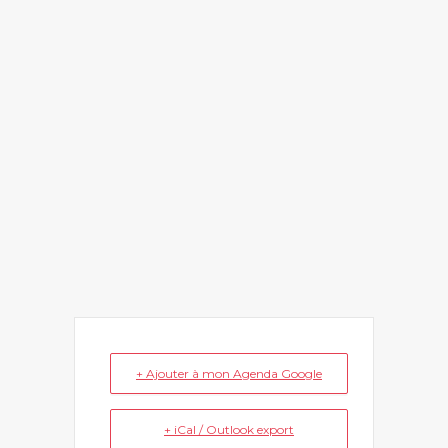
+ Ajouter à mon Agenda Google
+ iCal / Outlook export