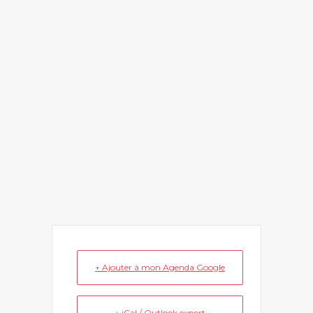
+ Ajouter à mon Agenda Google
+ iCal / Outlook export