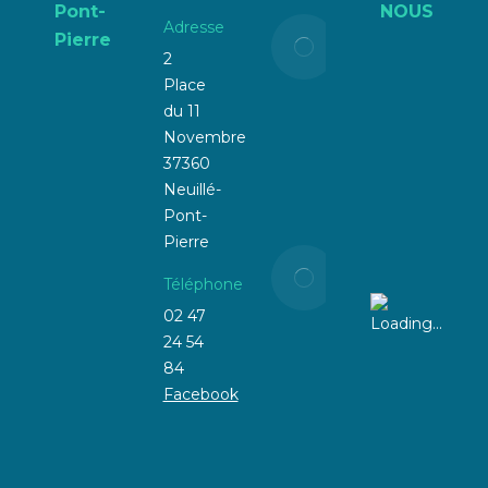
Pont-
NOUS
Adresse
Liste
Pierre
électorale
2
:
Place
attention
du 11
à la
Novembre
radiation !
37360
Neuillé-
21 mars
Pont-
2025
Pierre
📢
Téléphone
Prévention
Incendie &
02 47
Voisinage :
24 54
Agissons
84
ensemble
Facebook
contre les
herbes
sèches !