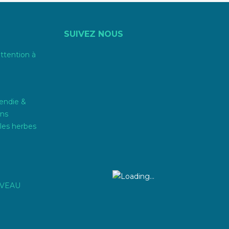
SUIVEZ NOUS
attention à
endie &
ons
les herbes
IVEAU