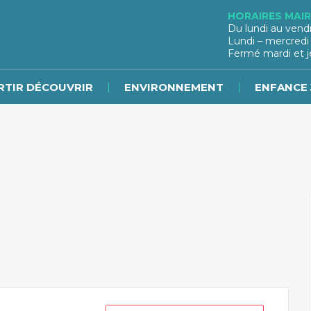
HORAIRES MAIR
Du lundi au vend
Lundi – mercredi
Fermé mardi et j
RTIR DÉCOUVRIR
ENVIRONNEMENT
ENFANCE 