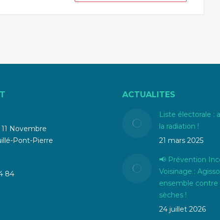
T
ACTUALITES
Liste électorale : 
la radiation !
u 11 Novembre
llé-Pont-Pierre
21 mars 2025
📢 Prévention Inc
Voisinage : Agiss
4 84
ensemble contre 
sèches !
24 juillet 2026