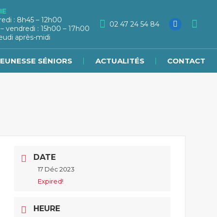
IE
redi : 8h45 – 12h00
02 47 24 54 84
 – vendredi : 15h00 – 17h00
eudi après-midi
JEUNESSE SÉNIORS
ACTUALITÉS
CONTACT
DATE
17 Déc 2023
Expired!
HEURE