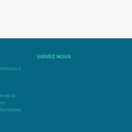
SUIVEZ NOUS
attention à
endie &
ons
les herbes