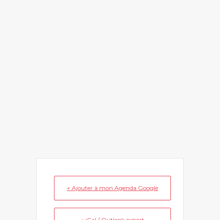
+ Ajouter à mon Agenda Google
+ iCal / Outlook export