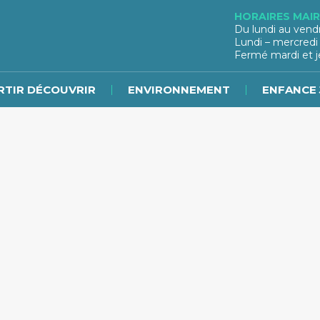
HORAIRES MAIR
Du lundi au vend
Lundi – mercredi
Fermé mardi et j
RTIR DÉCOUVRIR
ENVIRONNEMENT
ENFANCE 