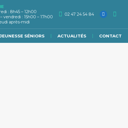
IE
redi : 8h45 – 12h00
02 47 24 54 84
 – vendredi : 15h00 – 17h00
eudi après-midi
JEUNESSE SÉNIORS
ACTUALITÉS
CONTACT