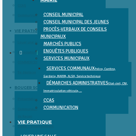
CCAS
CONSEIL MUNICIPAL
Communication
CONSEIL MUNICIPAL DES JEUNES
PROCÈS-VERBAUX DE CONSEILS
VIE PRATIQUE
MUNICIPAUX
Louer une salle
MARCHÉS PUBLICS
ENQUÊTES PUBLIQUES
Associations
SERVICES MUNICIPAUX
COMMERCES, SERVICES, SANTÉ ET ENTREPRISES
SERVICES COMMUNAUX
Police, Cantine,
Se déplacer
Garderie, MARPA, ALSH, Service technique
DÉMARCHES ADMINISTRATIVES
Etat-civil, CNI,
BOUGER SORTIR DÉCOUVRIR
Immatriculation véhicule, …
Présentation et Patrimoine
CCAS
COMMUNICATION
Communauté de Communes Gâtine Choisilles – Pays
de Racan
VIE PRATIQUE
Sortie – Divertissement