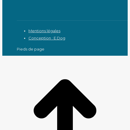
Mentions légales
Conception : E.Dog
Pieds de page
A
e
h