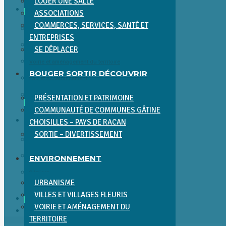
LOUER UNE SALLE
ENVIRONNEMENT
ASSOCIATIONS
COMMERCES, SERVICES, SANTÉ ET
Urbanisme
ENTREPRISES
Villes et villages fleuris
SE DÉPLACER
Voirie et aménagement du territoire
BOUGER SORTIR DÉCOUVRIR
Eau et Assainissement
Environnement et Cadre de Vie
PRÉSENTATION ET PATRIMOINE
COMMUNAUTÉ DE COMMUNES GÂTINE
ENFANCE JEUNESSE SÉNIORS
CHOISILLES – PAYS DE RACAN
SORTIE – DIVERTISSEMENT
Enfance (0-11 ans)
Jeunesse (11-17 ans)
ENVIRONNEMENT
Séniors
URBANISME
VILLES ET VILLAGES FLEURIS
ACTUALITÉS
VOIRIE ET AMÉNAGEMENT DU
CONTACT
TERRITOIRE