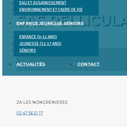
EAU ET ASSAINISSEMENT
ENVIRONNEMENT ET CADRE DE VIE
SAS PELLICULA
ENFANCE JEUNESSE SÉNIORS
ENFANCE (0-11 ANS)
Vous êtes ici :
JEUNESSE (11-17 ANS)
SÉNIORS
Accueil
Coéquipier
ACTUALITÉS
CONTACT
SAS PELLICULAGE VERNISSAGE 37 (PLV…
ZA LES NONGRENIERES
02 47 56 51 17