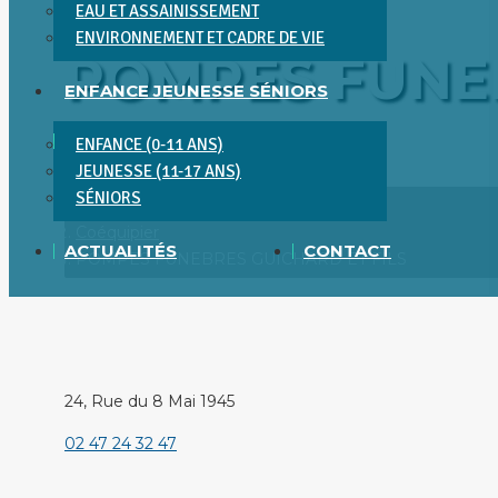
EAU ET ASSAINISSEMENT
ENVIRONNEMENT ET CADRE DE VIE
POMPES FUNEB
ENFANCE JEUNESSE SÉNIORS
ENFANCE (0-11 ANS)
Vous êtes ici :
JEUNESSE (11-17 ANS)
SÉNIORS
Accueil
Coéquipier
ACTUALITÉS
CONTACT
POMPES FUNEBRES GUICHARD ET FILS
24, Rue du 8 Mai 1945
02 47 24 32 47