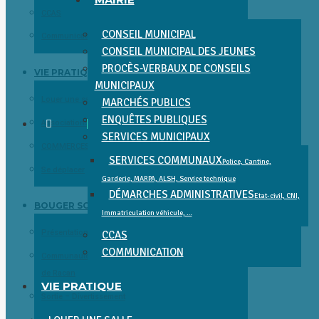
CCAS
CONSEIL MUNICIPAL
Communication
CONSEIL MUNICIPAL DES JEUNES
PROCÈS-VERBAUX DE CONSEILS
VIE PRATIQUE
MUNICIPAUX
Louer une salle
MARCHÉS PUBLICS
ENQUÊTES PUBLIQUES
Associations
SERVICES MUNICIPAUX
COMMERCES, SERVICES, SANTÉ ET ENTREPRISES
SERVICES COMMUNAUX
Police, Cantine,
Se déplacer
Garderie, MARPA, ALSH, Service technique
DÉMARCHES ADMINISTRATIVES
Etat-civil, CNI,
BOUGER SORTIR DÉCOUVRIR
Immatriculation véhicule, …
Présentation et Patrimoine
CCAS
COMMUNICATION
Communauté de Communes Gâtine Choisilles – Pays
de Racan
VIE PRATIQUE
Sortie – Divertissement