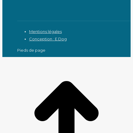
Mentions légales
Conception : E.Dog
Pieds de page
A
e
h