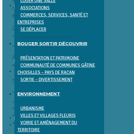
LOUER UNE SALLE
ENVIRONNEMENT
ASSOCIATIONS
COMMERCES, SERVICES, SANTÉ ET
Urbanisme
ENTREPRISES
Villes et villages fleuris
SE DÉPLACER
Voirie et aménagement du territoire
BOUGER SORTIR DÉCOUVRIR
Eau et Assainissement
Environnement et Cadre de Vie
PRÉSENTATION ET PATRIMOINE
COMMUNAUTÉ DE COMMUNES GÂTINE
ENFANCE JEUNESSE SÉNIORS
CHOISILLES – PAYS DE RACAN
SORTIE – DIVERTISSEMENT
Enfance (0-11 ans)
Jeunesse (11-17 ans)
ENVIRONNEMENT
Séniors
URBANISME
VILLES ET VILLAGES FLEURIS
ACTUALITÉS
VOIRIE ET AMÉNAGEMENT DU
CONTACT
TERRITOIRE