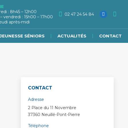
IE
redi : 8h45 – 12h00
02 47 24 54 84
 – vendredi : 15h00 – 17h00
eudi après-midi
JEUNESSE SÉNIORS
ACTUALITÉS
CONTACT
CONTACT
Adresse
2 Place du 11 Novembre
37360 Neuillé-Pont-Pierre
Téléphone