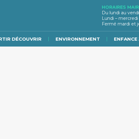
HORAIRES MAIR
Du lundi au vend
Lundi – mercredi
Fermé mardi et j
RTIR DÉCOUVRIR
ENVIRONNEMENT
ENFANCE 