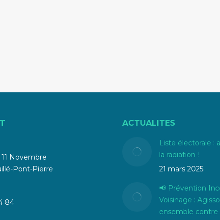
T
ACTUALITES
Liste électorale : 
la radiation !
u 11 Novembre
llé-Pont-Pierre
21 mars 2025
📢 Prévention Inc
Voisinage : Agiss
4 84
ensemble contre 