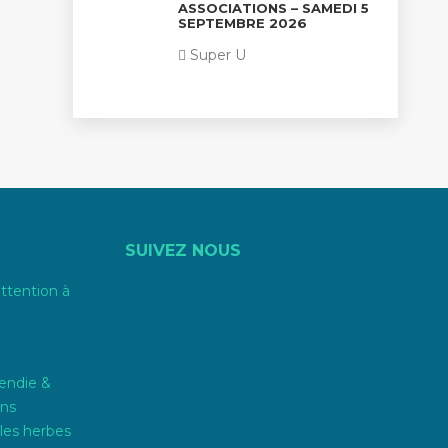
ASSOCIATIONS – SAMEDI 5
SEPTEMBRE 2026
Super U
SUIVEZ NOUS
attention à
endie &
ons
les herbes