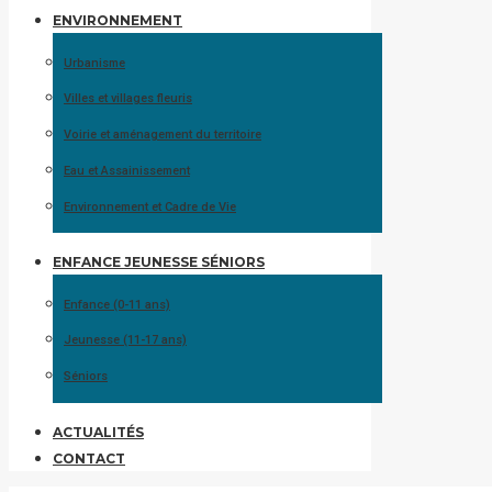
ENVIRONNEMENT
Urbanisme
Villes et villages fleuris
Voirie et aménagement du territoire
Eau et Assainissement
Environnement et Cadre de Vie
ENFANCE JEUNESSE SÉNIORS
Enfance (0-11 ans)
Jeunesse (11-17 ans)
Séniors
ACTUALITÉS
CONTACT