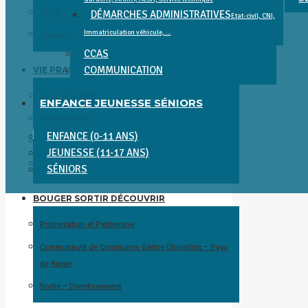
CCAS
DÉMARCHES ADMINISTRATIVES
Etat-civil, CNI,
Immatriculation véhicule, …
Communication
CCAS
COMMUNICATION
VIE PRATIQUE
Louer une salle
ENFANCE JEUNESSE SÉNIORS
Associations
ENFANCE (0-11 ANS)
COMMERCES, SERVICES, SANTÉ ET ENTREPRISES
JEUNESSE (11-17 ANS)
Se déplacer
SÉNIORS
BOUGER SORTIR DÉCOUVRIR
Présentation et Patrimoine
Communauté de Communes Gâtine Choisilles – Pays
de Racan
Sortie – Divertissement