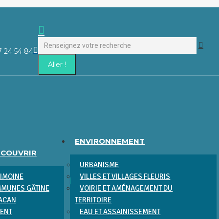
Recherche
:
La
7 24 54 84
page
Facebook
s'ouvre
dans
une
nouvelle
fenêtre
ENVIRONNEMENT
ÉCOUVRIR
URBANISME
RIMOINE
VILLES ET VILLAGES FLEURIS
MUNES GÂTINE
VOIRIE ET AMÉNAGEMENT DU
RACAN
TERRITOIRE
MENT
EAU ET ASSAINISSEMENT