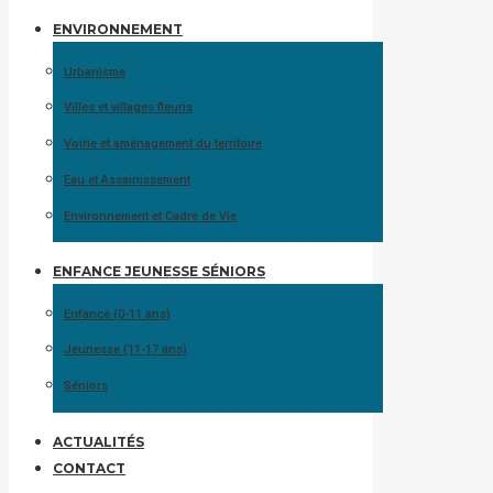
ENVIRONNEMENT
Urbanisme
Villes et villages fleuris
Voirie et aménagement du territoire
Eau et Assainissement
Environnement et Cadre de Vie
ENFANCE JEUNESSE SÉNIORS
Enfance (0-11 ans)
Jeunesse (11-17 ans)
Séniors
ACTUALITÉS
CONTACT