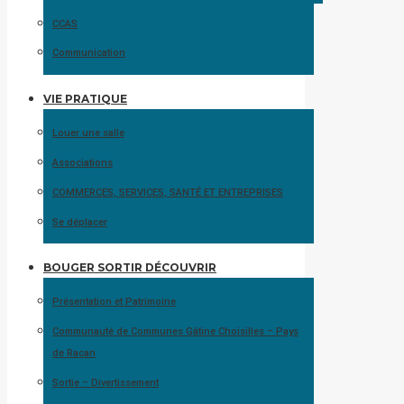
CCAS
Communication
VIE PRATIQUE
Louer une salle
Associations
COMMERCES, SERVICES, SANTÉ ET ENTREPRISES
Se déplacer
BOUGER SORTIR DÉCOUVRIR
Présentation et Patrimoine
Communauté de Communes Gâtine Choisilles – Pays
de Racan
Sortie – Divertissement