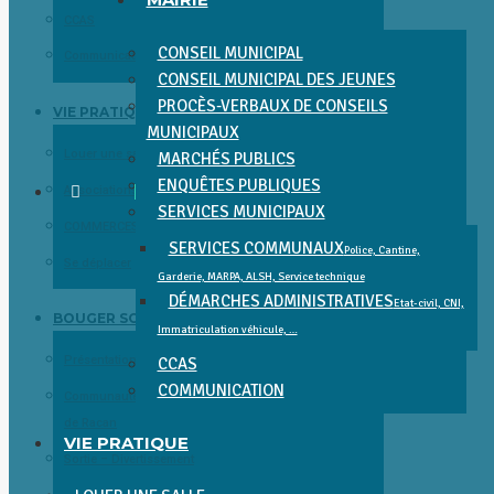
CCAS
CONSEIL MUNICIPAL
Communication
CONSEIL MUNICIPAL DES JEUNES
PROCÈS-VERBAUX DE CONSEILS
VIE PRATIQUE
MUNICIPAUX
Louer une salle
MARCHÉS PUBLICS
ENQUÊTES PUBLIQUES
Associations
SERVICES MUNICIPAUX
COMMERCES, SERVICES, SANTÉ ET ENTREPRISES
SERVICES COMMUNAUX
Police, Cantine,
Se déplacer
Garderie, MARPA, ALSH, Service technique
DÉMARCHES ADMINISTRATIVES
Etat-civil, CNI,
BOUGER SORTIR DÉCOUVRIR
Immatriculation véhicule, …
Présentation et Patrimoine
CCAS
COMMUNICATION
Communauté de Communes Gâtine Choisilles – Pays
de Racan
VIE PRATIQUE
Sortie – Divertissement