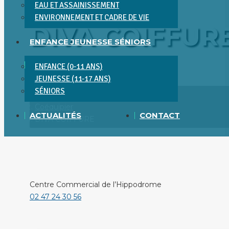
EAU ET ASSAINISSEMENT
ENVIRONNEMENT ET CADRE DE VIE
DIVA COIFFUR
ENFANCE JEUNESSE SÉNIORS
ENFANCE (0-11 ANS)
Vous êtes ici :
JEUNESSE (11-17 ANS)
SÉNIORS
Accueil
Coéquipier
ACTUALITÉS
CONTACT
DIVA COIFFURE
Centre Commercial de l’Hippodrome
02 47 24 30 56