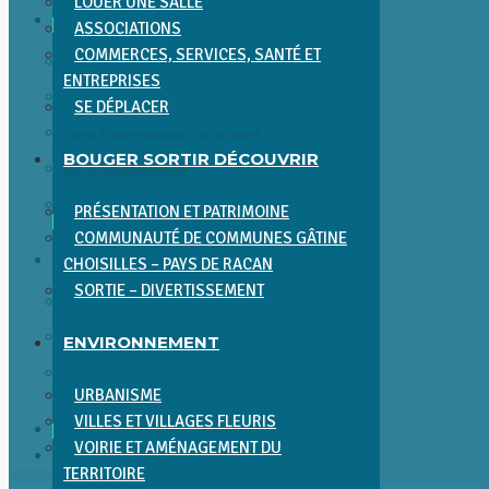
LOUER UNE SALLE
ENVIRONNEMENT
ASSOCIATIONS
COMMERCES, SERVICES, SANTÉ ET
Urbanisme
ENTREPRISES
Villes et villages fleuris
SE DÉPLACER
Voirie et aménagement du territoire
BOUGER SORTIR DÉCOUVRIR
Eau et Assainissement
Environnement et Cadre de Vie
PRÉSENTATION ET PATRIMOINE
COMMUNAUTÉ DE COMMUNES GÂTINE
ENFANCE JEUNESSE SÉNIORS
CHOISILLES – PAYS DE RACAN
SORTIE – DIVERTISSEMENT
Enfance (0-11 ans)
Jeunesse (11-17 ans)
ENVIRONNEMENT
Séniors
URBANISME
VILLES ET VILLAGES FLEURIS
ACTUALITÉS
VOIRIE ET AMÉNAGEMENT DU
CONTACT
TERRITOIRE