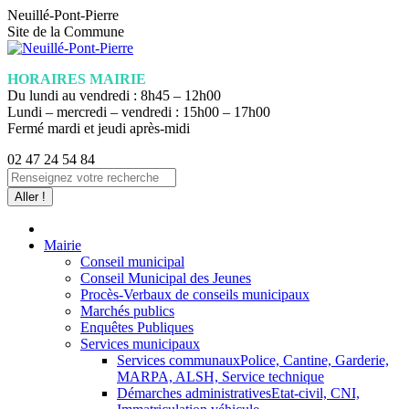
Aller
Neuillé-Pont-Pierre
au
Site de la Commune
contenu
HORAIRES MAIRIE
Du lundi au vendredi : 8h45 – 12h00
Lundi – mercredi – vendredi : 15h00 – 17h00
Fermé mardi et jeudi après-midi
02 47 24 54 84
La
Recherche
page
:
Facebook
s'ouvre
dans
Mairie
une
Conseil municipal
nouvelle
Conseil Municipal des Jeunes
fenêtre
Procès-Verbaux de conseils municipaux
Marchés publics
Enquêtes Publiques
Services municipaux
Services communaux
Police, Cantine, Garderie,
MARPA, ALSH, Service technique
Démarches administratives
Etat-civil, CNI,