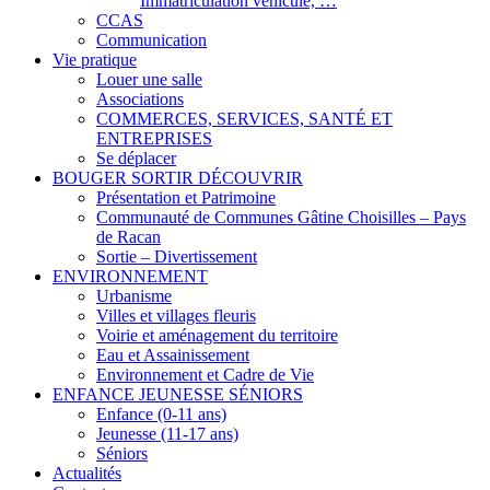
Immatriculation véhicule, …
CCAS
Communication
Vie pratique
Louer une salle
Associations
COMMERCES, SERVICES, SANTÉ ET
ENTREPRISES
Se déplacer
BOUGER SORTIR DÉCOUVRIR
Présentation et Patrimoine
Communauté de Communes Gâtine Choisilles – Pays
de Racan
Sortie – Divertissement
ENVIRONNEMENT
Urbanisme
Villes et villages fleuris
Voirie et aménagement du territoire
Eau et Assainissement
Environnement et Cadre de Vie
ENFANCE JEUNESSE SÉNIORS
Enfance (0-11 ans)
Jeunesse (11-17 ans)
Séniors
Actualités