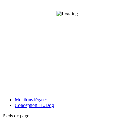
Mentions légales
Conception : E.Dog
Pieds de page
A
e
h