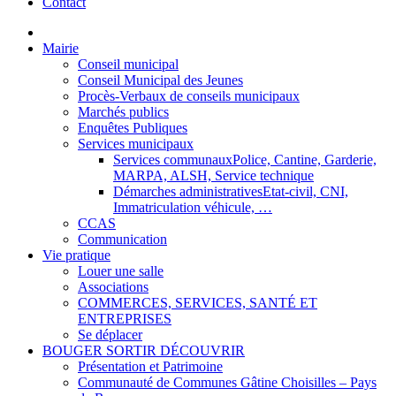
Contact
Mairie
Conseil municipal
Conseil Municipal des Jeunes
Procès-Verbaux de conseils municipaux
Marchés publics
Enquêtes Publiques
Services municipaux
Services communaux
Police, Cantine, Garderie,
MARPA, ALSH, Service technique
Démarches administratives
Etat-civil, CNI,
Immatriculation véhicule, …
CCAS
Communication
Vie pratique
Louer une salle
Associations
COMMERCES, SERVICES, SANTÉ ET
ENTREPRISES
Se déplacer
BOUGER SORTIR DÉCOUVRIR
Présentation et Patrimoine
Communauté de Communes Gâtine Choisilles – Pays