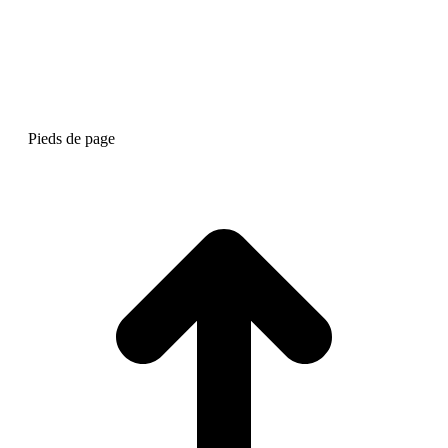
Pieds de page
A
e
h