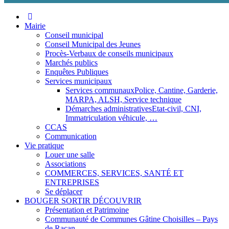
Aller
au
Mairie
contenu
Conseil municipal
Conseil Municipal des Jeunes
Procès-Verbaux de conseils municipaux
Marchés publics
Enquêtes Publiques
Services municipaux
Services communaux
Police, Cantine, Garderie,
MARPA, ALSH, Service technique
Démarches administratives
Etat-civil, CNI,
Immatriculation véhicule, …
CCAS
Communication
Vie pratique
Louer une salle
Associations
COMMERCES, SERVICES, SANTÉ ET
ENTREPRISES
Se déplacer
BOUGER SORTIR DÉCOUVRIR
Présentation et Patrimoine
Communauté de Communes Gâtine Choisilles – Pays
de Racan