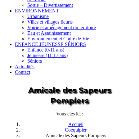
Sortie – Divertissement
ENVIRONNEMENT
Urbanisme
Villes et villages fleuris
Voirie et aménagement du territoire
Eau et Assainissement
Environnement et Cadre de Vie
ENFANCE JEUNESSE SÉNIORS
Enfance (0-11 ans)
Jeunesse (11-17 ans)
Séniors
Actualités
Contact
Amicale des Sapeurs
Pompiers
Vous êtes ici :
Accueil
Coéquipier
Amicale des Sapeurs Pompiers