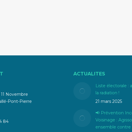
T
ACTUALITES
Liste électorale : 
la radiation !
u 11 Novembre
llé-Pont-Pierre
21 mars 2025
📢 Prévention Inc
Voisinage : Agiss
4 84
ensemble contre 