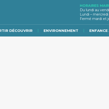
HORAIRES MAIR
Du lundi au vend
Lundi – mercredi
Fermé mardi et j
RTIR DÉCOUVRIR
ENVIRONNEMENT
ENFANCE 