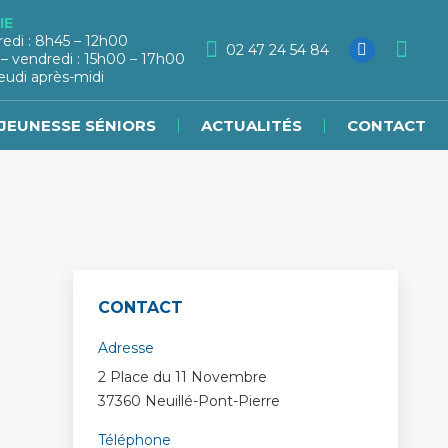
IE
redi : 8h45 – 12h00
02 47 24 54 84
 – vendredi : 15h00 – 17h00
eudi après-midi
JEUNESSE SÉNIORS
ACTUALITÉS
CONTACT
CONTACT
Adresse
2 Place du 11 Novembre
37360 Neuillé-Pont-Pierre
Téléphone