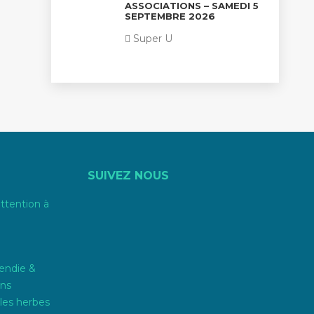
ASSOCIATIONS – SAMEDI 5
SEPTEMBRE 2026
Super U
SUIVEZ NOUS
attention à
endie &
ons
les herbes