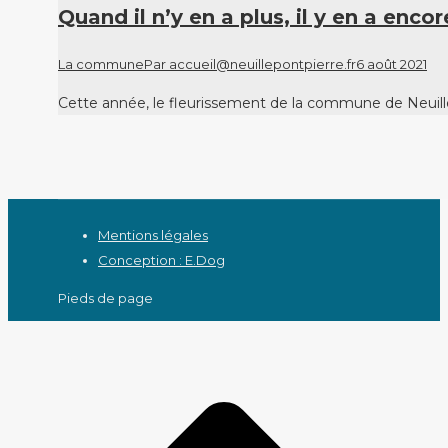
Quand il n’y en a plus, il y en a encor
La commune
Par
accueil@neuillepontpierre.fr
6 août 2021
Cette année, le fleurissement de la commune de Neuillé
Mentions légales
Conception : E.Dog
Pieds de page
A
e
h