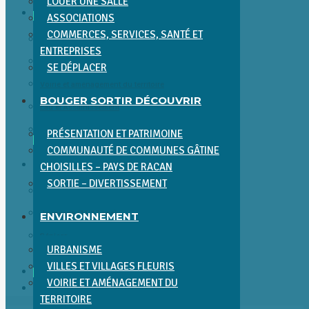
LOUER UNE SALLE
ENVIRONNEMENT
ASSOCIATIONS
COMMERCES, SERVICES, SANTÉ ET
Urbanisme
ENTREPRISES
Villes et villages fleuris
SE DÉPLACER
Voirie et aménagement du territoire
BOUGER SORTIR DÉCOUVRIR
Eau et Assainissement
Environnement et Cadre de Vie
PRÉSENTATION ET PATRIMOINE
COMMUNAUTÉ DE COMMUNES GÂTINE
ENFANCE JEUNESSE SÉNIORS
CHOISILLES – PAYS DE RACAN
SORTIE – DIVERTISSEMENT
Enfance (0-11 ans)
Jeunesse (11-17 ans)
ENVIRONNEMENT
Séniors
URBANISME
VILLES ET VILLAGES FLEURIS
ACTUALITÉS
VOIRIE ET AMÉNAGEMENT DU
CONTACT
TERRITOIRE