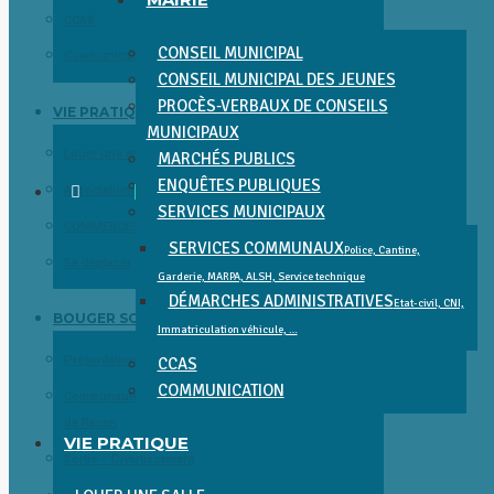
CCAS
CONSEIL MUNICIPAL
Communication
CONSEIL MUNICIPAL DES JEUNES
PROCÈS-VERBAUX DE CONSEILS
VIE PRATIQUE
MUNICIPAUX
Louer une salle
MARCHÉS PUBLICS
ENQUÊTES PUBLIQUES
Associations
SERVICES MUNICIPAUX
COMMERCES, SERVICES, SANTÉ ET ENTREPRISES
SERVICES COMMUNAUX
Police, Cantine,
Se déplacer
Garderie, MARPA, ALSH, Service technique
DÉMARCHES ADMINISTRATIVES
Etat-civil, CNI,
BOUGER SORTIR DÉCOUVRIR
Immatriculation véhicule, …
Présentation et Patrimoine
CCAS
COMMUNICATION
Communauté de Communes Gâtine Choisilles – Pays
de Racan
VIE PRATIQUE
Sortie – Divertissement