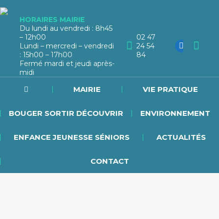
HORAIRES MAIRIE
Du lundi au vendredi : 8h45
– 12h00
02 47
Lundi – mercredi – vendredi
24 54
: 15h00 – 17h00
84
Fermé mardi et jeudi après-
midi
MAIRIE
VIE PRATIQUE
BOUGER SORTIR DÉCOUVRIR
ENVIRONNEMENT
ENFANCE JEUNESSE SÉNIORS
ACTUALITÉS
ARMURERIE GATINE DE TOURAINE
Armurerie
CONTACT
Centre Commercial de l’hippodrome 02 47
55 95 05